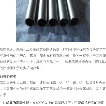
航空航天、能源化工及高端装备制造领域，材料性能的优劣直接决定了产
可靠性与使用寿命。苏州川茂金属材料有限公司，作为一家专注于高性能
材料研发与供应的企业，其核心产品之一——镍基高温精密合金，正以其
的性能服务于众多关键行业。
品核心优势
基高温合金是以镍为基体，通过添加铬、钴、钼、钨、铝、钛等多种合金
，并采用先进的精密熔炼和加工工艺制成的一类高性能金属材料。其主要
在于：
优异的高温性能
：在600℃以上的高温环境下，仍能保持极高的强度