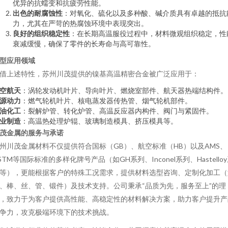
优异的抗蠕变和抗疲劳性能。
出色的耐腐蚀性
：对氧化、硫化以及多种酸、碱介质具有卓越的抵抗
力，尤其在严苛的热腐蚀环境中表现突出。
良好的组织稳定性
：在长期高温服役过程中，材料微观组织稳定，性
衰减缓慢，确保了零件的长寿命与高可靠性。
型应用领域
借上述特性，苏州川茂提供的镍基高温精密合金被广泛应用于：
空航天
：涡轮发动机叶片、导向叶片、燃烧室部件、航天器热端结构件。
源动力
：燃气轮机叶片、核电蒸发器传热管、烟气轮机部件。
油化工
：裂解炉管、转化炉管、高温反应器内构件、阀门与紧固件。
业制造
：高温热处理炉辊、玻璃制造模具、挤压模具等。
茂金属的服务与承诺
州川茂金属材料不仅提供符合国标（GB）、航空标准（HB）以及AMS、
STM等国际标准的多样化牌号产品（如GH系列、Inconel系列、Hastello
等），更能根据客户的特殊工况需求，提供材料选型咨询、定制化加工（
、棒、丝、管、锻件）及技术支持。公司秉承“品质为先，服务至上”的理
，致力于为客户提供高性能、高稳定性的材料解决方案，助力客户提升产
争力，攻克极端环境下的技术挑战。